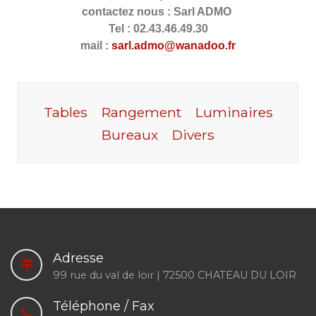
contactez nous : Sarl ADMO
Tel : 02.43.46.49.30
mail :
sarl.admo@wanadoo.fr
Tables
Rangement
Luminaires
Bureaux
Divers
Adresse
99 rue du val de loir | 72500 CHATEAU DU LOIR
Téléphone / Fax